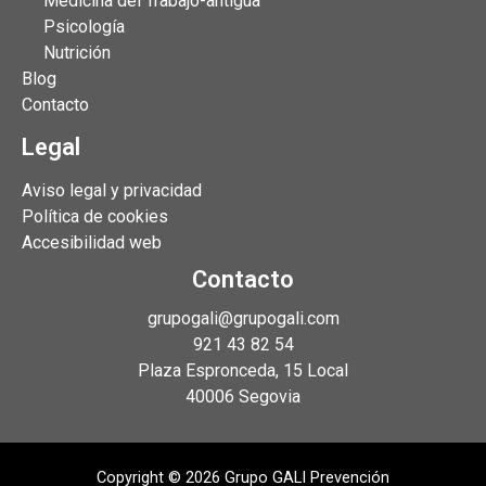
Medicina del Trabajo-antigua
Psicología
Nutrición
Blog
Contacto
Legal
Aviso legal y privacidad
Política de cookies
Accesibilidad web
Contacto
grupogali@grupogali.com
921 43 82 54
Plaza Espronceda, 15 Local
40006 Segovia
Copyright © 2026 Grupo GALI Prevención