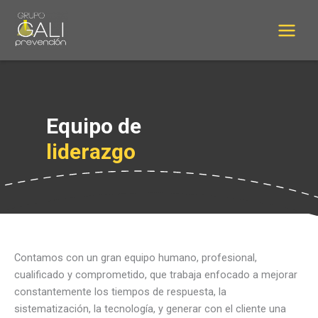
Ir
Main
al
Menu
contenido
Equipo de
liderazgo
Contamos con un gran equipo humano, profesional,
cualificado y comprometido, que trabaja enfocado a mejorar
constantemente los tiempos de respuesta, la
sistematización, la tecnología, y generar con el cliente una