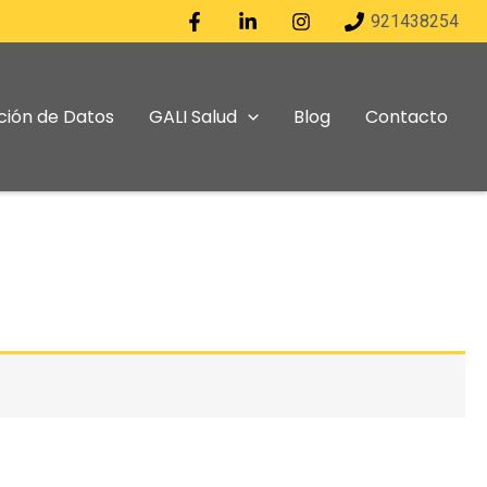
921438254
ción de Datos
GALI Salud
Blog
Contacto